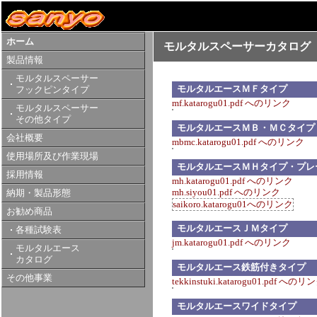
ホーム
モルタルスペーサーカタログ
製品情報
モルタルスペーサー
モルタルエースＭＦタイプ
フックピンタイプ
mf.katarogu01.pdf へのリンク
モルタルスペーサー
その他タイプ
モルタルエースＭＢ・ＭＣタイプ
会社概要
mbmc.katarogu01.pdf へのリンク
使用場所及び作業現場
モルタルエースＭＨタイプ・プレ
採用情報
mh.katarogu01.pdf へのリンク
mh.siyou01.pdf へのリンク
納期・製品形態
saikoro.katarogu01へのリンク
お勧め商品
モルタルエースＪＭタイプ
各種試験表
jm.katarogu01.pdf へのリンク
モルタルエース
カタログ
モルタルエース鉄筋付きタイプ
その他事業
tekkinstuki.katarogu01.pdf へのリ
モルタルエースワイドタイプ